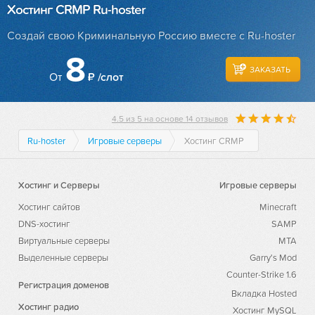
Хостинг CRMP Ru-hoster
Создай свою Криминальную Россию вместе с Ru-hoster
8
ЗАКАЗАТЬ
От
₽ /слот
4.5
из
5
на основе
14
отзывов
Ru-hoster
Игровые серверы
Хостинг CRMP
Хостинг и Серверы
Игровые серверы
Хостинг сайтов
Minecraft
DNS-хостинг
SAMP
Виртуальные серверы
MTA
Выделенные серверы
Garry's Mod
Counter-Strike 1.6
Регистрация доменов
Вкладка Hosted
Хостинг радио
Хостинг MySQL